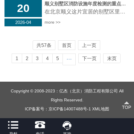
顺义别墅区消防设施年度检测的重点要求和收费标准
20
在北京顺义这片宜居的别墅区里，错落有致的独栋与联排别墅承载着许多家庭对美好生活的向往。然而，居住环境越是舒适高端，消防安全这根弦越要时刻绷紧。别墅区建筑密度低、绿化面积大，看似安全，实则因房屋分散、装修复杂、用电用气量大等特点，对火灾预防提出了更高要求。消防设施作为抵御火灾的第一道防线，其日常维护与...
2026-04
more >>
共57条
首页
上一页
1
2
3
4
5
下一页
末页
···
Copyright © 2008-2023：亿杰（北京）消防工程有限公司 All
Rights Reserved.
ICP备案号：京ICP备14007488号-1
XML地图