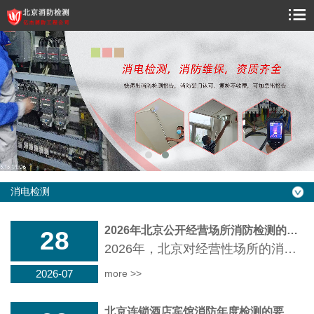
消电检测
2026年北京公开经营场所消防检测的新规定
28
2026年，北京对经营性场所的消防安全管理提出了更高要求。简单来说，凡是开门营业的地方，从商场餐馆到培训机构，消防安全都成了经营中的硬杠杠。新规特别强调"预防为主"，要求场所必须定期开展消防检测，确保报警器、喷淋头、疏散指示标志这些设备时刻处于备战状态。同时，智慧消防系统的推广让监管更高效，传感...
2026-07
more >>
北京连锁酒店宾馆消防年度检测的要求和费用