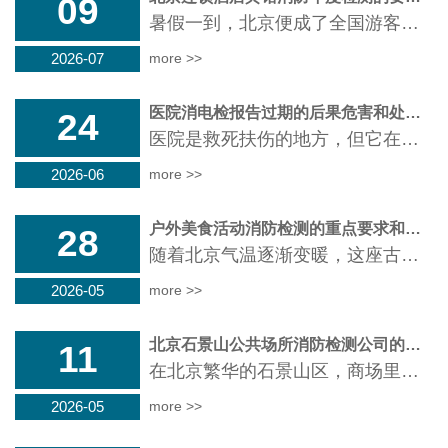
09
暑假一到，北京便成了全国游客争相打卡的热门目的地，各大连锁酒店预订火爆、几乎满房。然而在游客尽情享受旅途便利的背后，有一件事关乎每个人的生命安全却常被忽视，那就是酒店的消防安全。连锁酒店虽有统一管理标准，但消防设施是否完好、喷淋系统能否正常启动、烟感报警器是否灵敏，都需要定期消防检测来把关。北京连锁...
2026-07
more >>
医院消电检报告过期的后果危害和处罚标准
24
医院是救死扶伤的地方，但它在消防安全上有着和普通场所完全不同的特殊性。住在医院里的大多是行动不便的病人，一旦发生火灾，疏散难度比商场写字楼大得多，而且医院里大量使用的医疗设备都是电气化的，像CT机、呼吸机、监护仪等等，长时间运行很容易埋下火灾隐患。正因如此，医院的消防设施必须比普通场所更加完善，而且每...
2026-06
more >>
户外美食活动消防检测的重点要求和收费标准
28
随着北京气温逐渐变暖，这座古老又现代的城市焕发出别样的生机，人们纷纷走出家门，投身于丰富多彩的户外活动之中，尽情享受春日的惬意，街头巷尾的美食摊位前也热闹非凡，烟火气十足。然而，在享受美好时光的同时，一些潜在的安全隐患也在悄然滋生。气温升高使得电气设施长时间运转易出现过热情况，火灾隐患随之增加。无论...
2026-05
more >>
北京石景山公共场所消防检测公司的选择和费用
11
在北京繁华的石景山区，商场里人来人往挑选心仪商品，写字楼中上班族们为梦想拼搏，学校里莘莘学子汲取知识养分，电影院内观众沉浸于光影世界，各类公共场所交织出城市生活的多彩画卷。然而，在这热闹背后，消防安全是保障一切正常运转的坚固防线。消防设施作为这条防线的关键支撑，从灭火器到消防栓，从烟雾报警器到应急照...
2026-05
more >>